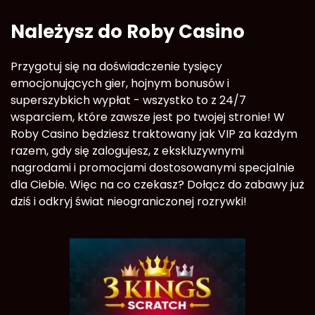
Należysz do Roby Casino
Przygotuj się na doświadczenie tysięcy
emocjonujących gier, hojnym bonusów i
superszybkich wypłat - wszystko to z 24/7
wsparciem, które zawsze jest po twojej stronie! W
Roby Casino będziesz traktowany jak VIP za każdym
razem, gdy się zalogujesz, z ekskluzywnymi
nagrodami i promocjami dostosowanymi specjalnie
dla Ciebie. Więc na co czekasz? Dołącz do zabawy już
dziś i odkryj świat nieograniczonej rozrywki!