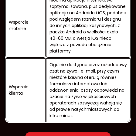
zoptymalizowana, plus dedykowane
aplikacje na Androida i iOS, podobne
pod względem rozmiaru i designu
Wsparcie
do innych aplikacji kasynowych, z
mobilne
paczką Android o wielkości około
40–60 MB, a wersja iOS nieco
większa z powodu obciążenia
platformy.
Ogólnie dostępne przez całodobowy
czat na żywo i e-mail, przy czym
niektóre kasyna oferują również
formularze internetowe lub
Wsparcie
oddzwonienia; czasy odpowiedzi na
klienta
czacie na żywo w jakościowych
operatorach zazwyczaj wahają się
od prawie natychmiastowych do
kilku minut.