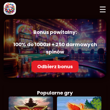
☰
Bonus powitalny:
100% do 1000zł + 250 darmowych
spinów
Odbierz bonus
Popularne gry