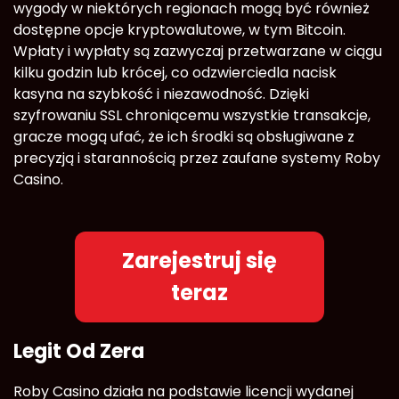
wygody w niektórych regionach mogą być również
dostępne opcje kryptowalutowe, w tym Bitcoin.
Wpłaty i wypłaty są zazwyczaj przetwarzane w ciągu
kilku godzin lub krócej, co odzwierciedla nacisk
kasyna na szybkość i niezawodność. Dzięki
szyfrowaniu SSL chroniącemu wszystkie transakcje,
gracze mogą ufać, że ich środki są obsługiwane z
precyzją i starannością przez zaufane systemy Roby
Casino.
Zarejestruj się
teraz
Legit Od Zera
Roby Casino działa na podstawie licencji wydanej