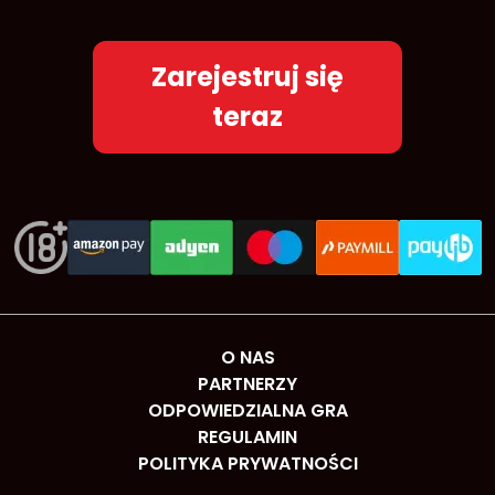
Zarejestruj się
teraz
O NAS
PARTNERZY
ODPOWIEDZIALNA GRA
REGULAMIN
POLITYKA PRYWATNOŚCI